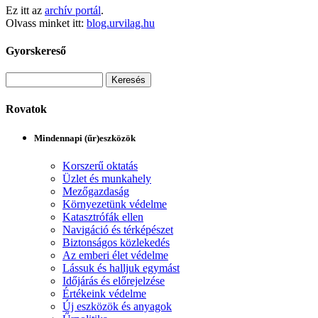
Ez itt az
archív portál
.
Olvass minket itt:
blog.urvilag.hu
Gyorskereső
Rovatok
Mindennapi (űr)eszközök
Korszerű oktatás
Üzlet és munkahely
Mezőgazdaság
Környezetünk védelme
Katasztrófák ellen
Navigáció és térképészet
Biztonságos közlekedés
Az emberi élet védelme
Lássuk és halljuk egymást
Időjárás és előrejelzése
Értékeink védelme
Új eszközök és anyagok