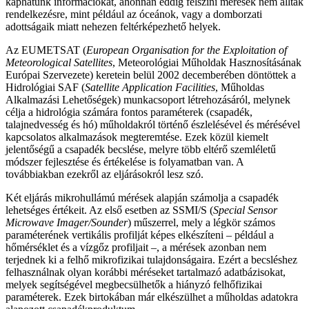
kaphatunk információkat, ahonnan eddig felszíni mérések nem álltak
rendelkezésre, mint például az óceánok, vagy a domborzati
adottságaik miatt nehezen feltérképezhető helyek.
Az EUMETSAT (
European Organisation for the Exploitation of
Meteorological Satellites
, Meteorológiai Műholdak Hasznosításának
Európai Szervezete) keretein belül 2002 decemberében döntöttek a
Hidrológiai SAF (
Satellite Application Facilities
, Műholdas
Alkalmazási Lehetőségek) munkacsoport létrehozásáról, melynek
célja a hidrológia számára fontos paraméterek (csapadék,
talajnedvesség és hó) műholdakról történő észlelésével és mérésével
kapcsolatos alkalmazások megteremtése. Ezek közül kiemelt
jelentőségű a csapadék becslése, melyre több eltérő szemléletű
módszer fejlesztése és értékelése is folyamatban van. A
továbbiakban ezekről az eljárásokról lesz szó.
Két eljárás mikrohullámú mérések alapján számolja a csapadék
lehetséges értékeit. Az első esetben az SSMI/S (
Special Sensor
Microwave Imager/Sounder
) műszerrel, mely a légkör számos
paraméterének vertikális profilját képes elkészíteni – például a
hőmérséklet és a vízgőz profiljait –, a mérések azonban nem
terjednek ki a felhő mikrofizikai tulajdonságaira. Ezért a becsléshez
felhasználnak olyan korábbi méréseket tartalmazó adatbázisokat,
melyek segítségével megbecsülhetők a hiányzó felhőfizikai
paraméterek. Ezek birtokában már elkészülhet a műholdas adatokra