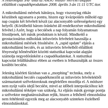
A Hidrológiai SAF által az AMSU műszer mérései alapján
előállított csapadékproduktum 2008. április 3-án 11:11 UTC-kor.
A mikrohullámú mérések hátránya, hogy viszonylag ritkán
készülnek ugyanarra a pontra, hiszen egy kvázipoláris műhold egy
nap csupán két felvételt készít (az alacsonyabb szélességeken) egy
helyről. (Körülbelül három óránként áll rendelkezésre mikrohullámú
felvétel.) Azért, hogy a becslések a nap folyamán folyamatosan
frissüljenek, két másik produktum is készül. Mindkettő a
geostacionárius műholdak infravörös felvételeit használja a
mikrohullámú mérések frissítésére. A „rapid update” eljárás a
mikrohullámú becslés, és az infravörös felvételből előállított
fényességi hőmérséklet közötti statisztikai kapcsolat alapján
számolja negyedóránként a csapadékadatokat. A statisztikai
kapcsolat felállításához ebben az esetben is felhasználják az összes
korábbi becslést.
Jelenleg kísérleti fázisban van a „morphing” technika, mely a
mikrohullámú becslés csapadékmezőit az infravörös felvételekből
származtatott szélvektoroknak megfelelően mozdítja el. A módszer
nem nyújt valós idejű becslést, mivel az időbeli interpolációhoz két
mikrohullámú térképre van szükség. Az eljárás másik gyenge pontja
a szélvektor meghatározásában rejlik, hiszen a felhőtető elmozdulása
nem feltétlenül egyezik meg az alacsonyabb szinteken észlelhető
elmozdulásokkal.