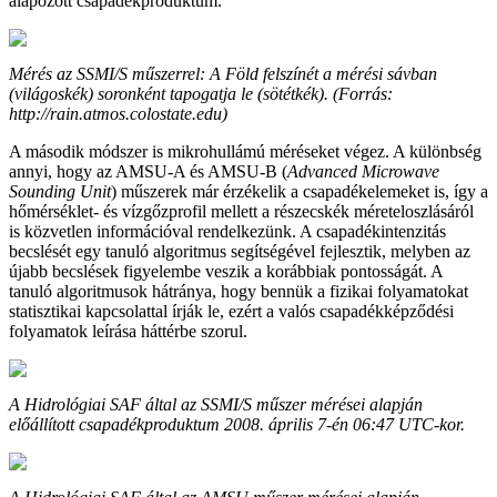
alapozott csapadékproduktum.
Mérés az SSMI/S műszerrel: A Föld felszínét a mérési sávban
(világoskék) soronként tapogatja le (sötétkék). (Forrás:
http://rain.atmos.colostate.edu)
A második módszer is mikrohullámú méréseket végez. A különbség
annyi, hogy az AMSU-A és AMSU-B (
Advanced Microwave
Sounding Unit
) műszerek már érzékelik a csapadékelemeket is, így a
hőmérséklet- és vízgőzprofil mellett a részecskék méreteloszlásáról
is közvetlen információval rendelkezünk. A csapadékintenzitás
becslését egy tanuló algoritmus segítségével fejlesztik, melyben az
újabb becslések figyelembe veszik a korábbiak pontosságát. A
tanuló algoritmusok hátránya, hogy bennük a fizikai folyamatokat
statisztikai kapcsolattal írják le, ezért a valós csapadékképződési
folyamatok leírása háttérbe szorul.
A Hidrológiai SAF által az SSMI/S műszer mérései alapján
előállított csapadékproduktum 2008. április 7-én 06:47 UTC-kor.