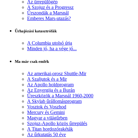
Az űrrepülőgép
A Szojuz és a Progressz
Űrszondák a Marsnál
Emberes Mars-utazás?
Űrhajózási katasztrófák
A Columbia utolsó útja
Minden jó, ha a vége jó...
Ma már csak emlék
Az amerikai-orosz Shuttle-Mir
A Szaljutok és a Mir
Az Apollo holdprogram
Az Enyergija és a Burán
Űreszközök a Marsnál 1960-2000
A Skylab űrállomásprogram
Vosztok és Voszhod
Mercury és Gemini
Magyar a világűrben
Szojuz-Apollo közös űrrepülés
A Titan hordozórakéták
Az űrkutatás 50 éve