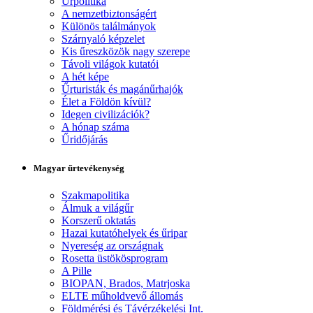
Űrpolitika
A nemzetbiztonságért
Különös találmányok
Szárnyaló képzelet
Kis űreszközök nagy szerepe
Távoli világok kutatói
A hét képe
Űrturisták és magánűrhajók
Élet a Földön kívül?
Idegen civilizációk?
A hónap száma
Űridőjárás
Magyar űrtevékenység
Szakmapolitika
Álmuk a világűr
Korszerű oktatás
Hazai kutatóhelyek és űripar
Nyereség az országnak
Rosetta üstökösprogram
A Pille
BIOPAN, Brados, Matrjoska
ELTE műholdvevő állomás
Földmérési és Távérzékelési Int.