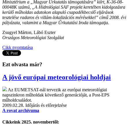
Minisztérium a „Magyar Űrkutatás támogatására” kiírt, K-36-08-
00048K számú, „A Hidrológiai SAF projekt keretében kidolgozásra
kerülő műholdas adatokon alapuló csapadékbecslő eljárások
tesztelése radaros és villám-lokalizációs mérésekkel” című 2008. évi
pályázata, valamint a Magyar Űrkutatási Iroda támogatja.
Zsugyel Márton, Lábó Eszter
Országos Meteorológiai Szolgálat
Cikk nyomtatása
Ezt olvasta már?
A jövő európai meteorológiai holdjai
Az EUMETSAT-nál tervezik az európai meteorológiai
napszinkron műholdak következő generációját, a Post-EPS
műholdcsaládot.
2009.02.28.
Időjárás és előrejelzése
A rovat archívuma
Cikkeink 2025. novembertől: