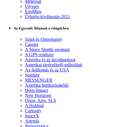
Meteosat
Ulysses
ExoMars
Űrhajós-kiválasztás 2021
Az Egyesült Államok a világűrben
Spirit és Opportunity
Cassini
A Space Shuttle program
A GPS rendszer
Amerika és az űrcsillagászat
Amerikai távérzékelő műholdak
Az űrállomás és az USA
Stardust
MESSENGER
Amerika hordozórakétái
Deep Impact
New Horizons
Orion, Ares, SLS
A Holdnál
Curiosity
SpaceX
Artemis
Perseverance