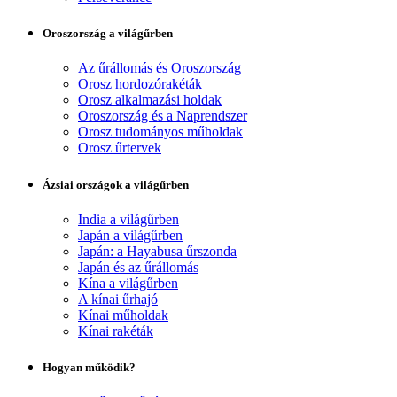
Oroszország a világűrben
Az űrállomás és Oroszország
Orosz hordozórakéták
Orosz alkalmazási holdak
Oroszország és a Naprendszer
Orosz tudományos műholdak
Orosz űrtervek
Ázsiai országok a világűrben
India a világűrben
Japán a világűrben
Japán: a Hayabusa űrszonda
Japán és az űrállomás
Kína a világűrben
A kínai űrhajó
Kínai műholdak
Kínai rakéták
Hogyan működik?