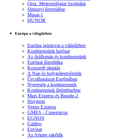
Orsz. Meteorológiai Szolgálat
Simonyi űrrepülése
Masat-1
HUNOR
Európa a világűrben
Európa igáslovai a világűrben
Kontinensünk hajósai
Az űrállomás és kontinensünk
Európai űrpolitika
Korszerű oktatás
A Nap és bolygótestvéreink
Űrcsillagászat Európában
Nyereség a kontinensnek
Kontinensünk űrtörténelme
Mars Express és Beagle-2
Huygens
Venus Express
GMES - Copernicus
EGNOS
Galileo
Envisat
Az Ariane rakéták