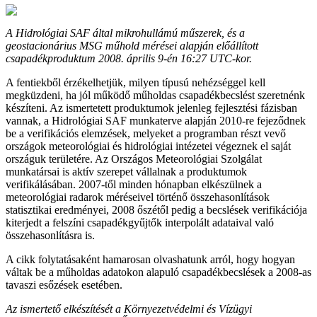
A Hidrológiai SAF által mikrohullámú műszerek, és a
geostacionárius MSG műhold mérései alapján előállított
csapadékproduktum 2008. április 9-én 16:27 UTC-kor.
A fentiekből érzékelhetjük, milyen típusú nehézséggel kell
megküzdeni, ha jól működő műholdas csapadékbecslést szeretnénk
készíteni. Az ismertetett produktumok jelenleg fejlesztési fázisban
vannak, a Hidrológiai SAF munkaterve alapján 2010-re fejeződnek
be a verifikációs elemzések, melyeket a programban részt vevő
országok meteorológiai és hidrológiai intézetei végeznek el saját
országuk területére. Az Országos Meteorológiai Szolgálat
munkatársai is aktív szerepet vállalnak a produktumok
verifikálásában. 2007-től minden hónapban elkészülnek a
meteorológiai radarok méréseivel történő összehasonlítások
statisztikai eredményei, 2008 őszétől pedig a becslések verifikációja
kiterjedt a felszíni csapadékgyűjtők interpolált adataival való
összehasonlításra is.
A cikk folytatásaként hamarosan olvashatunk arról, hogy hogyan
váltak be a műholdas adatokon alapuló csapadékbecslések a 2008-as
tavaszi esőzések esetében.
Az ismertető elkészítését a Környezetvédelmi és Vízügyi