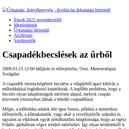
Írások 2025 novemberétől
Megújultunk
Űrkutatási hírportál
Archívum
Szerkesztők
Csapadékbecslések az űrből
2009.03.23 12:00
Időjárás és előrejelzése, Orsz. Meteorológiai
Szolgálat
A csapadék mennyiségének becslése a világűrből igazi kihívás a
műholdakkal foglalkozó kutatóknak. A legfőbb probléma, hogy a
becslés olyan tulajdonságok mérésén alapul, melyek csupán
közvetett viszonyban állnak a lehulló csapadékkal.
Mégis, a műholdas adatok léte igen fontos, például a numerikus
előrejelzők, a klímakutatók, vagy akár a veszélyjelzők számára is,
ugyanis az eljárások egyik pótolhatatlan tulajdonsága, hogy az egész
Földre, globálisan végez területi méréseket. Így olyan területekről is